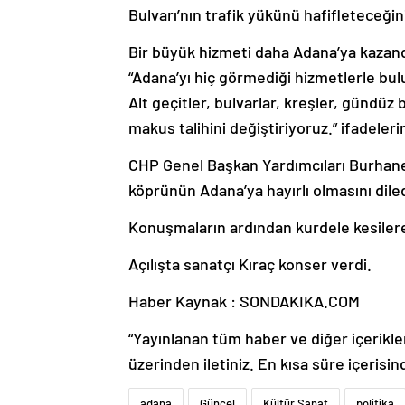
Bulvarı’nın trafik yükünü hafifleteceğin
Bir büyük hizmeti daha Adana’ya kazandı
“Adana’yı hiç görmediği hizmetlerle bu
Alt geçitler, bulvarlar, kreşler, gündüz 
makus talihini değiştiriyoruz.” ifadelerin
CHP Genel Başkan Yardımcıları Burhane
köprünün Adana’ya hayırlı olmasını diled
Konuşmaların ardından kurdele kesilerek
Açılışta sanatçı Kıraç konser verdi.
Haber Kaynak : SONDAKIKA.COM
“Yayınlanan tüm haber ve diğer içerikler i
üzerinden iletiniz. En kısa süre içerisin
adana
Güncel
Kültür Sanat
politika