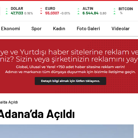
DOLAR
EURO
ALTIN
BITCOIN
47,7133
55,0307
6.544,84
%
0.16%
-0.01%
0,80
Ekonomi
Spor
Kadın
Foto Galeri
Videolar
’da Açıldı
Adana’da Açıldı