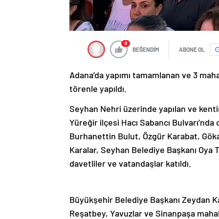
0
BEĞENDİM
ABONE OL
Adana’da yapımı tamamlanan ve 3 mahall
törenle yapıldı.
Seyhan Nehri üzerinde yapılan ve kentin 
Yüreğir ilçesi Hacı Sabancı Bulvarı’nd
Burhanettin Bulut, Özgür Karabat, Gö
Karalar, Seyhan Belediye Başkanı Oya Te
davetliler ve vatandaşlar katıldı.
Büyükşehir Belediye Başkanı Zeydan K
Reşatbey, Yavuzlar ve Sinanpaşa mahall