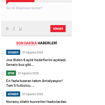
GÖNDER
SON DAKİKA
HABERLERİ
GÜNDEM
07 Ağustos 2026
Joe Biden 6 aylık hedeflerini açıkladı.
Senato buz gibi…
SPOR
07 Ağustos 2026
En fazla kızaran takım Antalyaspor!
Tam 5 futbolcu….
GÜNDEM
07 Ağustos 2026
Norweç silahlı kuvvetleri kadınlardan