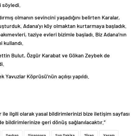
i söyledi.
rmış olmanın sevincini yaşadığını belirten Karalar,
luşturduk. Adana’yı köy olmaktan kurtarmaya başladık.
bakımevleri, taziye evleri bizimle başladı. Biz Adana’nın
i kullandı.
ttin Bulut, Özgür Karabat ve Gökan Zeybek de
i.
 Yavuzlar Köprüsü’nün açılışı yapıldı.
le ilgili olarak yasal bildirimlerinizi bize iletişim sayfası
de bildirimlerinize geri dönüş sağlanılacaktır.”
Seyhan
Sinanpaşa
Son Dakika
Tören
Yaşam