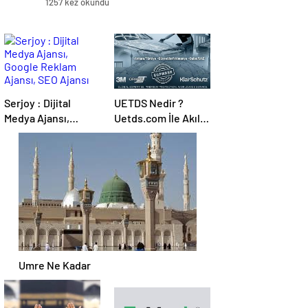
1257 kez okundu
Serjoy : Dijital
UETDS Nedir ?
Medya Ajansı,
Uetds.com İle Akıllı
Google Reklam
Dijital Taşımacılık
Ajansı, SEO Ajansı
Yazılımı
ve Web Tasarım
Ajansı
Umre Ne Kadar