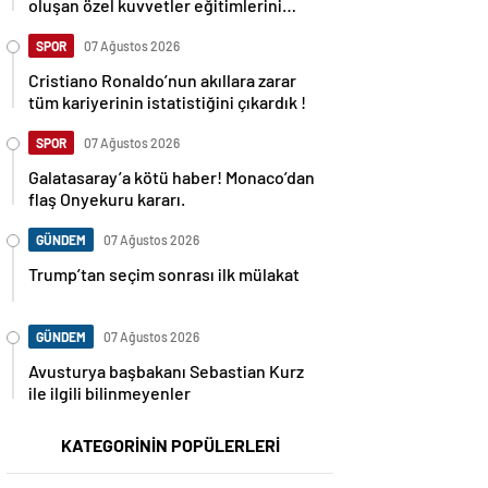
oluşan özel kuvvetler eğitimlerini
başlattı.
SPOR
07 Ağustos 2026
Cristiano Ronaldo’nun akıllara zarar
tüm kariyerinin istatistiğini çıkardık !
SPOR
07 Ağustos 2026
Galatasaray’a kötü haber! Monaco’dan
flaş Onyekuru kararı.
GÜNDEM
07 Ağustos 2026
Trump’tan seçim sonrası ilk mülakat
GÜNDEM
07 Ağustos 2026
Avusturya başbakanı Sebastian Kurz
ile ilgili bilinmeyenler
KATEGORİNİN POPÜLERLERİ