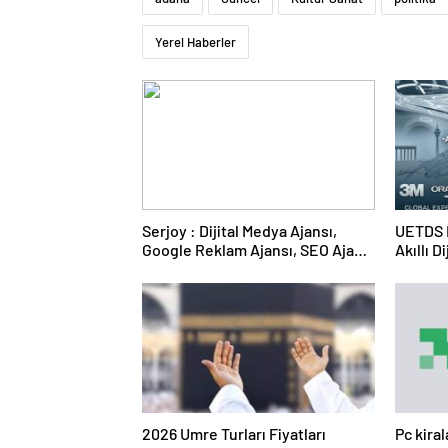
Yerel Haberler
Serjoy : Dijital Medya Ajansı,
UETDS N
Google Reklam Ajansı, SEO Ajansı
Akıllı D
ve Web Tasarım Ajansı
2026 Umre Turları Fiyatları
Pc kira