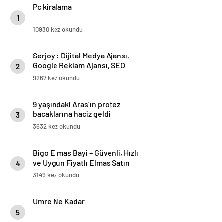
Pc kiralama
1
10930 kez okundu
Serjoy : Dijital Medya Ajansı,
Google Reklam Ajansı, SEO
2
Ajansı ve Web Tasarım Ajansı
9267 kez okundu
9 yaşındaki Aras’ın protez
bacaklarına haciz geldi
3
3632 kez okundu
Bigo Elmas Bayi – Güvenli, Hızlı
ve Uygun Fiyatlı Elmas Satın
4
Almanın Yeni Adresi
3149 kez okundu
Umre Ne Kadar
5