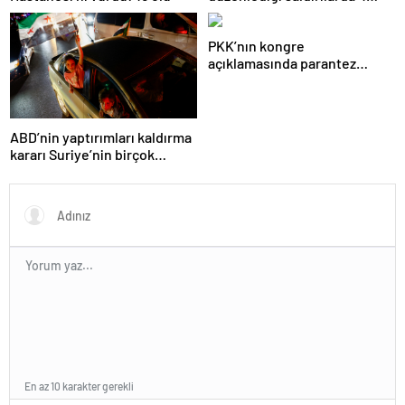
Filistinli öldü
PKK’nın kongre
açıklamasında parantez
açılan isim: Çok emeği var
ABD’nin yaptırımları kaldırma
kararı Suriye’nin birçok
kentinde kutlandı
En az 10 karakter gerekli