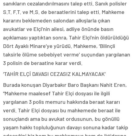
sanıkların cezalandırılmasını talep etti. Sanık polisler
S.T. F.T. ve M.S. de beraatlerini talep etti. Mahkeme
kararını beklemeden salondan alkışlarla çıkan
avukatlar ve Elçi’nin ailesi, adliye önünde basın
açıklaması yaptıktan sonra, Tahir Elçi’nin öldürüldüğü
Dört Ayaklı Minare’ye yürüdü. Mahkeme, ‘Bilinçli
taksirle ölüme sebebiyet verme’ suçundan yargılanan
3 polisin de beraatine karar verdi.
‘TAHİR ELÇİ DAVASI CEZASIZ KALMAYACAK’
Burada konuşan Diyarbakır Baro Başkanı Nahit Eren,
“Mahkeme maalesef Tahir Elçi dosyası ile ilgili
yargılanan 3 polis memuru hakkında beraat kararı
verdi. Tahir Elçi dosyası bu mahkemede beraat ile
sonuçlandı ama bu avukat ordusunun, bu gönüllü
yaşam hakkı topluluğunun davayı sonuna kadar takip
edeceğini biz hem bu mahkemeye hem de iktidarına