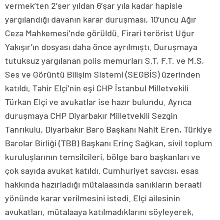
vermek’ten 2’şer yıldan 6’şar yıla kadar hapisle
yargılandığı davanın karar duruşması, 10’uncu Ağır
Ceza Mahkemesi’nde görüldü. Firari terörist Uğur
Yakışır’ın dosyası daha önce ayrılmıştı. Duruşmaya
tutuksuz yargılanan polis memurları S.T, F.T. ve M.S,
Ses ve Görüntü Bilişim Sistemi (SEGBİS) üzerinden
katıldı, Tahir Elçi’nin eşi CHP İstanbul Milletvekili
Türkan Elçi ve avukatlar ise hazır bulundu. Ayrıca
duruşmaya CHP Diyarbakır Milletvekili Sezgin
Tanrıkulu, Diyarbakır Baro Başkanı Nahit Eren, Türkiye
Barolar Birliği (TBB) Başkanı Erinç Sağkan, sivil toplum
kuruluşlarının temsilcileri, bölge baro başkanları ve
çok sayıda avukat katıldı. Cumhuriyet savcısı, esas
hakkında hazırladığı mütalaasında sanıkların beraati
yönünde karar verilmesini istedi. Elçi ailesinin
avukatları, mütalaaya katılmadıklarını söyleyerek,