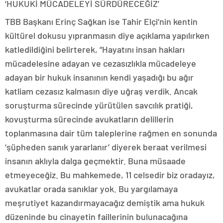
‘HUKUKİ MÜCADELEYİ SÜRDÜRECEĞİZ’
TBB Başkanı Erinç Sağkan ise Tahir Elçi’nin kentin
kültürel dokusu yıpranmasın diye açıklama yapılırken
katledildiğini belirterek, “Hayatını insan hakları
mücadelesine adayan ve cezasızlıkla mücadeleye
adayan bir hukuk insanının kendi yaşadığı bu ağır
katliam cezasız kalmasın diye uğraş verdik. Ancak
soruşturma sürecinde yürütülen savcılık pratiği,
kovuşturma sürecinde avukatların delillerin
toplanmasına dair tüm taleplerine rağmen en sonunda
‘şüpheden sanık yararlanır’ diyerek beraat verilmesi
insanın aklıyla dalga geçmektir. Buna müsaade
etmeyeceğiz. Bu mahkemede, 11 celsedir biz oradayız,
avukatlar orada sanıklar yok. Bu yargılamaya
meşrutiyet kazandırmayacağız demiştik ama hukuk
düzeninde bu cinayetin faillerinin bulunacağına