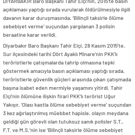
DİYARBAKIR Baro Başkanı Tahir Elçi’nin, 2015’te basın
açıklaması yaptığı sırada vurularak öldürülmesiyle ilgili
davanın karar duruşmasında, ‘Bilinçli taksirle ölüme
sebebiyet verme’ suçundan yargılanan 3 polisin
beraatine karar verildi.
Diyarbakır Baro Başkanı Tahir Elçi, 28 Kasım 2015’te,
Sur ilçesindeki tarihi Dört Ayaklı Minare’nin PKK’lı
teröristlerle çatışmalarda tahrip olmasına tepki
göstermek amacıyla basın açıklaması yaptığı sırada,
teröristlerle güvenlik güçleri arasında çıkan çatışmada
başına isabet eden mermiyle yaşamını yitirdi. Tahir
Elçi’nin ölümüne ilişkin firari PKK’lı terörist Uğur
Yakışır, ‘Olası kastla ölüme sebebiyet verme’ suçundan
3 kez ağırlaştırılmış müebbet hapisle, olayın meydana
geldiği gün görevli olan tutuksuz sanık polisler S.T.,
F.T. ve M.S.’nin ise ‘Bilinçli taksirle ölüme sebebiyet