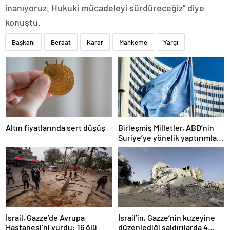
inanıyoruz. Hukuki mücadeleyi sürdüreceğiz” diye
konuştu.
Başkanı
Beraat
Karar
Mahkeme
Yargı
Altın fiyatlarında sert düşüş
Birleşmiş Milletler, ABD’nin
Suriye’ye yönelik yaptırımları
kaldırma kararından memnun
İsrail, Gazze’de Avrupa
İsrail’in, Gazze’nin kuzeyine
Hastanesi’ni vurdu: 16 ölü
düzenlediği saldırılarda 4