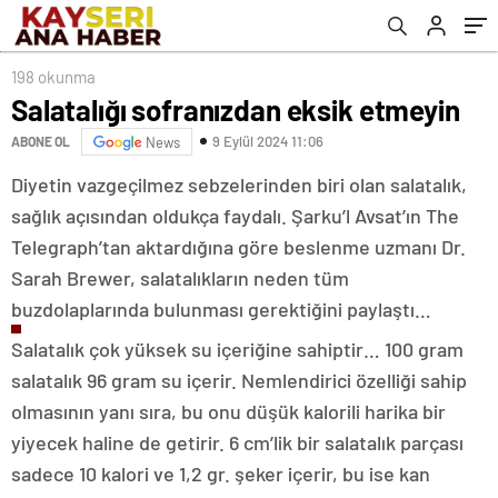
198 okunma
Salatalığı sofranızdan eksik etmeyin
9 Eylül 2024 11:06
ABONE OL
News
Diyetin vazgeçilmez sebzelerinden biri olan salatalık,
sağlık açısından oldukça faydalı. Şarku’l Avsat’ın The
Telegraph’tan aktardığına göre beslenme uzmanı Dr.
Sarah Brewer, salatalıkların neden tüm
buzdolaplarında bulunması gerektiğini paylaştı…
Salatalık çok yüksek su içeriğine sahiptir… 100 gram
salatalık 96 gram su içerir. Nemlendirici özelliği sahip
olmasının yanı sıra, bu onu düşük kalorili harika bir
yiyecek haline de getirir. 6 cm’lik bir salatalık parçası
sadece 10 kalori ve 1,2 gr. şeker içerir, bu ise kan