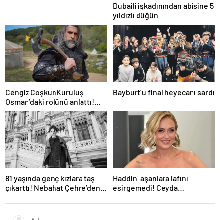
Dubaili işkadınından abisine 5
yıldızlı düğün
Cengiz CoşkunKuruluş
Bayburt’u final heyecanı sardı
Osman’daki rolünü anlattı!
“Turgut Alp’le yeniden
buluşmak yıllar sonra eski bir
dostla kavuşmak gibi”
81 yaşında genç kızlara taş
Haddini aşanlara lafını
çıkarttı! Nebahat Çehre’den
esirgemedi! Ceyda
şoke eden 37 yıllık aşk orucu
Düvenci’nin imalı paylaşımı
açıklaması…
olay yarattı: Sınır
bilmeyenlere gelsin