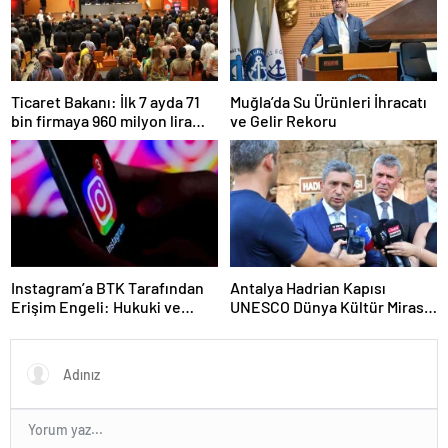
Ticaret Bakanı: İlk 7 ayda 71
Muğla’da Su Ürünleri İhracatı
bin firmaya 960 milyon lira
ve Gelir Rekoru
ceza uygulandı
Instagram’a BTK Tarafından
Antalya Hadrian Kapısı
Erişim Engeli: Hukuki ve
UNESCO Dünya Kültür Mirası
Ekonomik Etkileri
Geçici Listesi’ne aday olacak