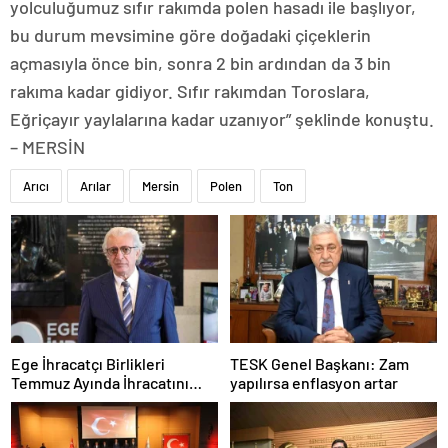
yolculuğumuz sıfır rakımda polen hasadı ile başlıyor,
bu durum mevsimine göre doğadaki çiçeklerin
açmasıyla önce bin, sonra 2 bin ardından da 3 bin
rakıma kadar gidiyor. Sıfır rakımdan Toroslara,
Eğriçayır yaylalarına kadar uzanıyor” şeklinde konuştu.
– MERSİN
Arıcı
Arılar
Mersin
Polen
Ton
Ege İhracatçı Birlikleri
TESK Genel Başkanı: Zam
Temmuz Ayında İhracatını
yapılırsa enflasyon artar
Artırdı