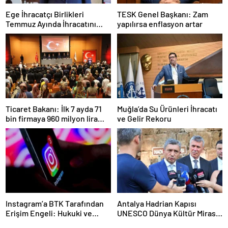
Ege İhracatçı Birlikleri
TESK Genel Başkanı: Zam
Temmuz Ayında İhracatını
yapılırsa enflasyon artar
Artırdı
Ticaret Bakanı: İlk 7 ayda 71
Muğla’da Su Ürünleri İhracatı
bin firmaya 960 milyon lira
ve Gelir Rekoru
ceza uygulandı
Instagram’a BTK Tarafından
Antalya Hadrian Kapısı
Erişim Engeli: Hukuki ve
UNESCO Dünya Kültür Mirası
Ekonomik Etkileri
Geçici Listesi’ne aday olacak