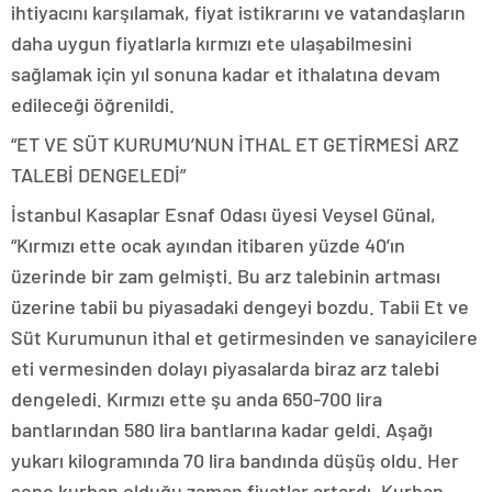
ihtiyacını karşılamak, fiyat istikrarını ve vatandaşların
daha uygun fiyatlarla kırmızı ete ulaşabilmesini
sağlamak için yıl sonuna kadar et ithalatına devam
edileceği öğrenildi.
“ET VE SÜT KURUMU’NUN İTHAL ET GETİRMESİ ARZ
TALEBİ DENGELEDİ”
İstanbul Kasaplar Esnaf Odası üyesi Veysel Günal,
“Kırmızı ette ocak ayından itibaren yüzde 40’ın
üzerinde bir zam gelmişti. Bu arz talebinin artması
üzerine tabii bu piyasadaki dengeyi bozdu. Tabii Et ve
Süt Kurumunun ithal et getirmesinden ve sanayicilere
eti vermesinden dolayı piyasalarda biraz arz talebi
dengeledi. Kırmızı ette şu anda 650-700 lira
bantlarından 580 lira bantlarına kadar geldi. Aşağı
yukarı kilogramında 70 lira bandında düşüş oldu. Her
sene kurban olduğu zaman fiyatlar artardı. Kurban