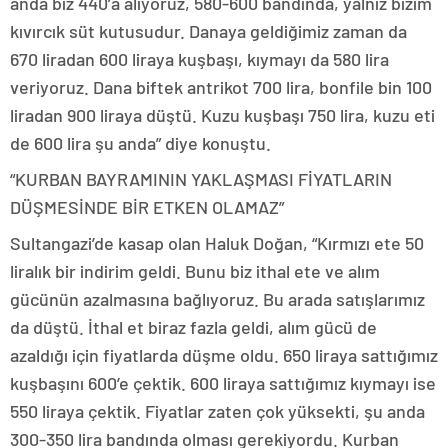
anda biz 440’a alıyoruz, 580-600 bandında, yalnız bizim
kıvırcık süt kutusudur. Danaya geldiğimiz zaman da
670 liradan 600 liraya kuşbaşı, kıymayı da 580 lira
veriyoruz. Dana biftek antrikot 700 lira, bonfile bin 100
liradan 900 liraya düştü. Kuzu kuşbaşı 750 lira, kuzu eti
de 600 lira şu anda” diye konuştu.
“KURBAN BAYRAMININ YAKLAŞMASI FİYATLARIN
DÜŞMESİNDE BİR ETKEN OLAMAZ”
Sultangazi’de kasap olan Haluk Doğan, “Kırmızı ete 50
liralık bir indirim geldi. Bunu biz ithal ete ve alım
gücünün azalmasına bağlıyoruz. Bu arada satışlarımız
da düştü. İthal et biraz fazla geldi, alım gücü de
azaldığı için fiyatlarda düşme oldu. 650 liraya sattığımız
kuşbaşını 600’e çektik. 600 liraya sattığımız kıymayı ise
550 liraya çektik. Fiyatlar zaten çok yüksekti, şu anda
300-350 lira bandında olması gerekiyordu. Kurban