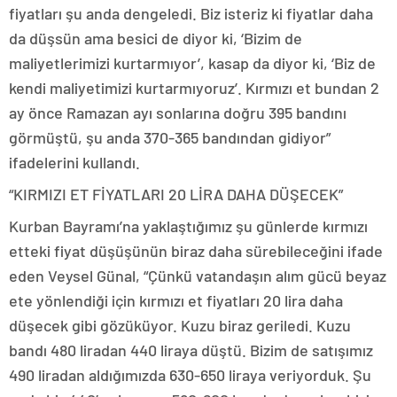
fiyatları şu anda dengeledi. Biz isteriz ki fiyatlar daha
da düşsün ama besici de diyor ki, ‘Bizim de
maliyetlerimizi kurtarmıyor’, kasap da diyor ki, ‘Biz de
kendi maliyetimizi kurtarmıyoruz’. Kırmızı et bundan 2
ay önce Ramazan ayı sonlarına doğru 395 bandını
görmüştü, şu anda 370-365 bandından gidiyor”
ifadelerini kullandı.
“KIRMIZI ET FİYATLARI 20 LİRA DAHA DÜŞECEK”
Kurban Bayramı’na yaklaştığımız şu günlerde kırmızı
etteki fiyat düşüşünün biraz daha sürebileceğini ifade
eden Veysel Günal, “Çünkü vatandaşın alım gücü beyaz
ete yönlendiği için kırmızı et fiyatları 20 lira daha
düşecek gibi gözüküyor. Kuzu biraz geriledi. Kuzu
bandı 480 liradan 440 liraya düştü. Bizim de satışımız
490 liradan aldığımızda 630-650 liraya veriyorduk. Şu