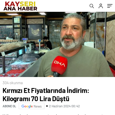
304 okunma
Kırmızı Et Fiyatlarında İndirim:
Kilogramı 70 Lira Düştü
2 Haziran 2024 00:42
ABONE OL
News