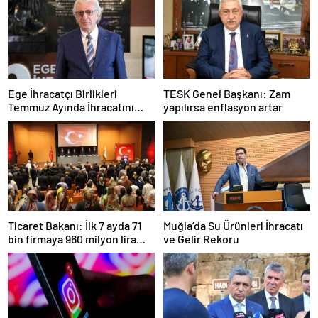
Ege İhracatçı Birlikleri
TESK Genel Başkanı: Zam
Temmuz Ayında İhracatını
yapılırsa enflasyon artar
Artırdı
Ticaret Bakanı: İlk 7 ayda 71
Muğla’da Su Ürünleri İhracatı
bin firmaya 960 milyon lira
ve Gelir Rekoru
ceza uygulandı