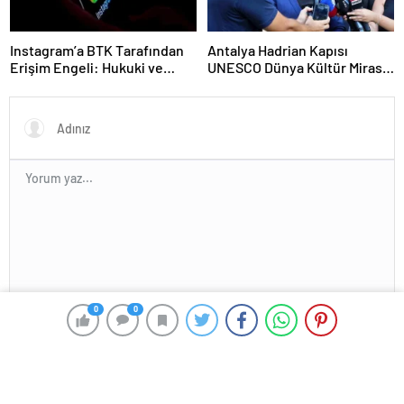
Instagram’a BTK Tarafından
Antalya Hadrian Kapısı
Erişim Engeli: Hukuki ve
UNESCO Dünya Kültür Mirası
Ekonomik Etkileri
Geçici Listesi’ne aday olacak
En az 10 karakter gerekli
0
0
Gönder