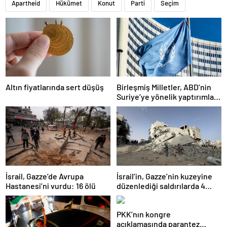
Apartheid
Hükümet
Konut
Parti
Seçim
Altın fiyatlarında sert düşüş
Birleşmiş Milletler, ABD’nin
Suriye’ye yönelik yaptırımları
kaldırma kararından memnun
İsrail, Gazze’de Avrupa
İsrail’in, Gazze’nin kuzeyine
Hastanesi’ni vurdu: 16 ölü
düzenlediği saldırılarda 4
Filistinli öldü
PKK’nın kongre
açıklamasında parantez