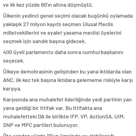
ve ilk kez yüzde 60’ın altına düşmüştü.
Ülkenin yedinci genel seçimi olacak bugünkü oylamada
yaklaşık 27 milyon kayıtlı seçmen Ulusal Meclis
milletvekillerini ve eyalet yasama meclisi üyelerini
seçmek için sandık başına gidecek.
400 üyeli parlamento daha sonra cumhurbaşkanını
seçecek.
Ülkeye demokrasinin gelişinden bu yana iktidarda olan
ANC, ilk kez tek başına iktidara gelememe riskiyle karşı
karşıya.
Karşısında ana muhalefet liderliğinde yedi partinin yan
yana geldiği bir ittifak var. Bu ittifakta ana
muhalefetteki DA ile birlikte IFP, VP, ActionSA, UIM,
SNP ve MPC partileri bulunuyor.
Öte yandan yüzde 10’un üzerinde oy alabileceği