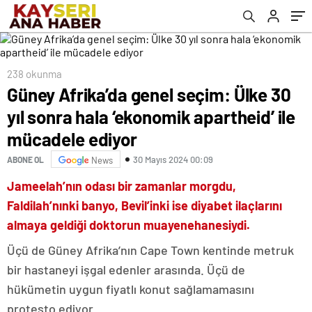
mücadele ediyor
238 okunma
Güney Afrika’da genel seçim: Ülke 30
yıl sonra hala ‘ekonomik apartheid’ ile
mücadele ediyor
30 Mayıs 2024 00:09
ABONE OL
News
Jameelah’nın odası bir zamanlar morgdu,
Faldilah’nınki banyo, Bevil’inki ise diyabet ilaçlarını
almaya geldiği doktorun muayenehanesiydi.
Üçü de Güney Afrika’nın Cape Town kentinde metruk
bir hastaneyi işgal edenler arasında. Üçü de
hükümetin uygun fiyatlı konut sağlamamasını
protesto ediyor.