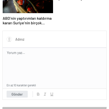
açılan isim: Çok emeği var
ABD’nin yaptırımları kaldırma
kararı Suriye’nin birçok
kentinde kutlandı
En az 10 karakter gerekli
Gönder