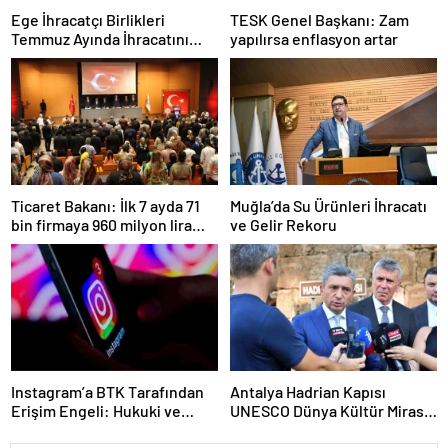
Ege İhracatçı Birlikleri
TESK Genel Başkanı: Zam
Temmuz Ayında İhracatını
yapılırsa enflasyon artar
Artırdı
Ticaret Bakanı: İlk 7 ayda 71
Muğla’da Su Ürünleri İhracatı
bin firmaya 960 milyon lira
ve Gelir Rekoru
ceza uygulandı
Instagram’a BTK Tarafından
Antalya Hadrian Kapısı
Erişim Engeli: Hukuki ve
UNESCO Dünya Kültür Mirası
Ekonomik Etkileri
Geçici Listesi’ne aday olacak