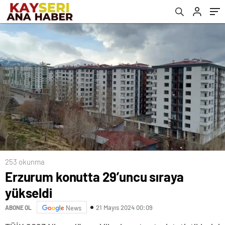
253 okunma
Erzurum konutta 29’uncu sıraya
yükseldi
21 Mayıs 2024 00:09
ABONE OL
News