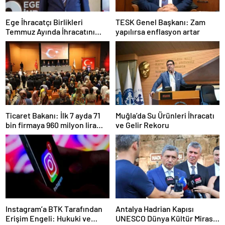
Ege İhracatçı Birlikleri
TESK Genel Başkanı: Zam
Temmuz Ayında İhracatını
yapılırsa enflasyon artar
Artırdı
Ticaret Bakanı: İlk 7 ayda 71
Muğla’da Su Ürünleri İhracatı
bin firmaya 960 milyon lira
ve Gelir Rekoru
ceza uygulandı
Instagram’a BTK Tarafından
Antalya Hadrian Kapısı
Erişim Engeli: Hukuki ve
UNESCO Dünya Kültür Mirası