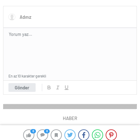
Ekonomik Etkileri
Geçici Listesi’ne aday olacak
En az 10 karakter gerekli
Gönder
HABER
0
0