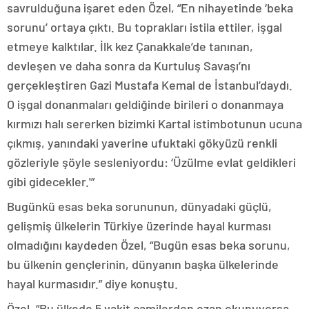
savrulduğuna işaret eden Özel, “En nihayetinde ‘beka
sorunu’ ortaya çıktı. Bu toprakları istila ettiler, işgal
etmeye kalktılar. İlk kez Çanakkale’de tanınan,
devleşen ve daha sonra da Kurtuluş Savaşı’nı
gerçekleştiren Gazi Mustafa Kemal de İstanbul’daydı.
O işgal donanmaları geldiğinde birileri o donanmaya
kırmızı halı sererken bizimki Kartal istimbotunun ucuna
çıkmış, yanındaki yaverine ufuktaki gökyüzü renkli
gözleriyle şöyle sesleniyordu: ‘Üzülme evlat geldikleri
gibi gidecekler.'”
Bugünkü esas beka sorununun, dünyadaki güçlü,
gelişmiş ülkelerin Türkiye üzerinde hayal kurması
olmadığını kaydeden Özel, “Bugün esas beka sorunu,
bu ülkenin gençlerinin, dünyanın başka ülkelerinde
hayal kurmasıdır.” diye konuştu.
Özel, “Bu ülkede 5 vakit camilerden ezan okunuyorsa,