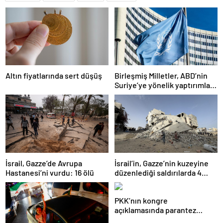
Altın fiyatlarında sert düşüş
Birleşmiş Milletler, ABD’nin
Suriye’ye yönelik yaptırımları
kaldırma kararından memnun
İsrail, Gazze’de Avrupa
İsrail’in, Gazze’nin kuzeyine
Hastanesi’ni vurdu: 16 ölü
düzenlediği saldırılarda 4
Filistinli öldü
PKK’nın kongre
açıklamasında parantez
açılan isim: Çok emeği var