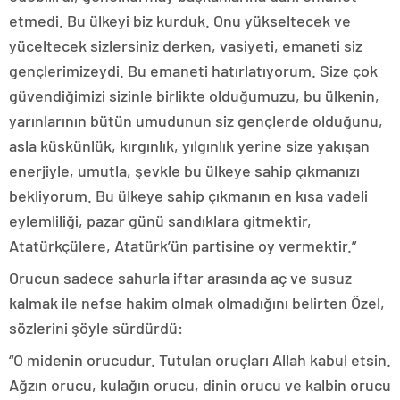
etmedi. Bu ülkeyi biz kurduk. Onu yükseltecek ve
yüceltecek sizlersiniz derken, vasiyeti, emaneti siz
gençlerimizeydi. Bu emaneti hatırlatıyorum. Size çok
güvendiğimizi sizinle birlikte olduğumuzu, bu ülkenin,
yarınlarının bütün umudunun siz gençlerde olduğunu,
asla küskünlük, kırgınlık, yılgınlık yerine size yakışan
enerjiyle, umutla, şevkle bu ülkeye sahip çıkmanızı
bekliyorum. Bu ülkeye sahip çıkmanın en kısa vadeli
eylemliliği, pazar günü sandıklara gitmektir,
Atatürkçülere, Atatürk’ün partisine oy vermektir.”
Orucun sadece sahurla iftar arasında aç ve susuz
kalmak ile nefse hakim olmak olmadığını belirten Özel,
sözlerini şöyle sürdürdü:
“O midenin orucudur. Tutulan oruçları Allah kabul etsin.
Ağzın orucu, kulağın orucu, dinin orucu ve kalbin orucu