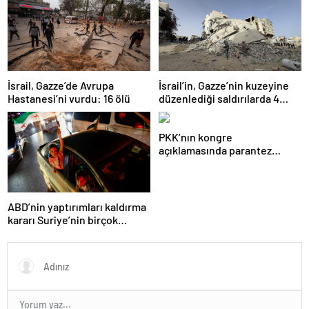
İsrail, Gazze’de Avrupa
İsrail’in, Gazze’nin kuzeyine
Hastanesi’ni vurdu: 16 ölü
düzenlediği saldırılarda 4
Filistinli öldü
PKK’nın kongre
açıklamasında parantez
açılan isim: Çok emeği var
ABD’nin yaptırımları kaldırma
kararı Suriye’nin birçok
kentinde kutlandı