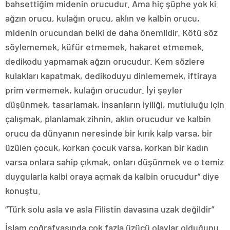
bahsettiğim midenin orucudur. Ama hiç şüphe yok ki
ağzın orucu, kulağın orucu, aklın ve kalbin orucu,
midenin orucundan belki de daha önemlidir. Kötü söz
söylememek, küfür etmemek, hakaret etmemek,
dedikodu yapmamak ağzın orucudur. Kem sözlere
kulakları kapatmak, dedikoduyu dinlememek, iftiraya
prim vermemek, kulağın orucudur. İyi şeyler
düşünmek, tasarlamak, insanların iyiliği, mutluluğu için
çalışmak, planlamak zihnin, aklın orucudur ve kalbin
orucu da dünyanın neresinde bir kırık kalp varsa, bir
üzülen çocuk, korkan çocuk varsa, korkan bir kadın
varsa onlara sahip çıkmak, onları düşünmek ve o temiz
duygularla kalbi oraya açmak da kalbin orucudur” diye
konuştu.
“Türk solu asla ve asla Filistin davasına uzak değildir”
İslam coğrafyasında çok fazla üzücü olaylar olduğunu