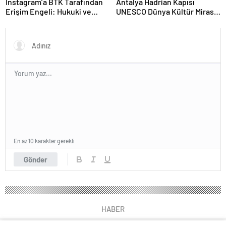
Instagram’a BTK Tarafından
Antalya Hadrian Kapısı
Erişim Engeli: Hukuki ve
UNESCO Dünya Kültür Mirası
Ekonomik Etkileri
Geçici Listesi’ne aday olacak
En az 10 karakter gerekli
Gönder
HABER