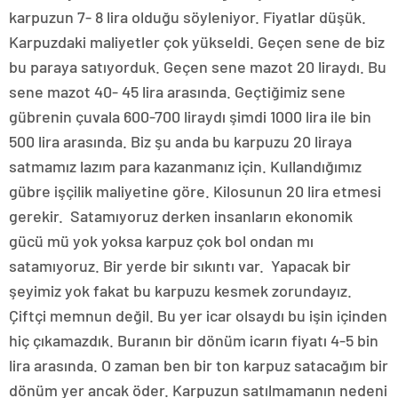
karpuzun 7- 8 lira olduğu söyleniyor. Fiyatlar düşük.
Karpuzdaki maliyetler çok yükseldi. Geçen sene de biz
bu paraya satıyorduk. Geçen sene mazot 20 liraydı. Bu
sene mazot 40- 45 lira arasında. Geçtiğimiz sene
gübrenin çuvala 600-700 liraydı şimdi 1000 lira ile bin
500 lira arasında. Biz şu anda bu karpuzu 20 liraya
satmamız lazım para kazanmanız için. Kullandığımız
gübre işçilik maliyetine göre. Kilosunun 20 lira etmesi
gerekir. Satamıyoruz derken insanların ekonomik
gücü mü yok yoksa karpuz çok bol ondan mı
satamıyoruz. Bir yerde bir sıkıntı var. Yapacak bir
şeyimiz yok fakat bu karpuzu kesmek zorundayız.
Çiftçi memnun değil. Bu yer icar olsaydı bu işin içinden
hiç çıkamazdık. Buranın bir dönüm icarın fiyatı 4-5 bin
lira arasında. O zaman ben bir ton karpuz satacağım bir
dönüm yer ancak öder. Karpuzun satılmamanın nedeni