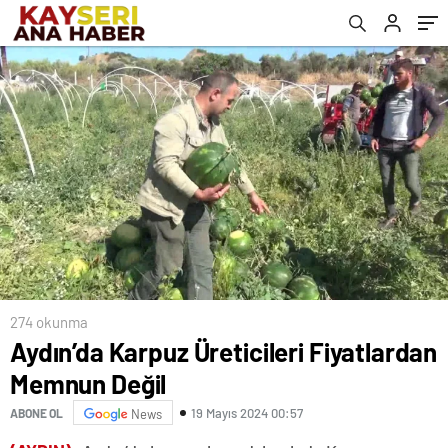
274 okunma
Aydın’da Karpuz Üreticileri Fiyatlardan
Memnun Değil
19 Mayıs 2024 00:57
ABONE OL
News