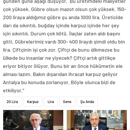
günden güne aşağı düşüyor. Bu üretimdeki maliyetler
çok yüksek. Gübre olsun mazot olsun çok yüksek. 150-
200 liraya aldığımız gübre şu anda 1000 lira. Üreticide
darı da sıkıntılı, buğday içinde karpuz içinde her şey
için sıkıntılı. Durum çok kötü. İlaçlar zaten aldı başını
gitti. Gübrelerimiz vardı 300- 400 liraydı şimdi oldu bin
lira. Çiftçinin işi çok zor. Çiftçi de bunu dikmezse bu
ülkede bu insanlar ne yiyecek? Çiftçi artık gittikçe
eriyor bitiyor ölüyor. Bunu bir an önce hükümetin ele
alması lazım. Bakın dışarıdan ihracat karpuz geliyor
Antalya bu konuda zorlanıyor. Böyle olunca bizi de
etkiliyor.”
20 Lira
Karpuz
Lira
Sene
Şu Anda