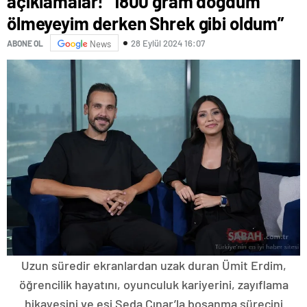
açıklamalar! “1800 gram doğdum
ölmeyeyim derken Shrek gibi oldum”
28 Eylül 2024 16:07
ABONE OL
News
Uzun süredir ekranlardan uzak duran Ümit Erdim,
öğrencilik hayatını, oyunculuk kariyerini, zayıflama
hikayesini ve eşi Seda Çınar’la boşanma sürecini