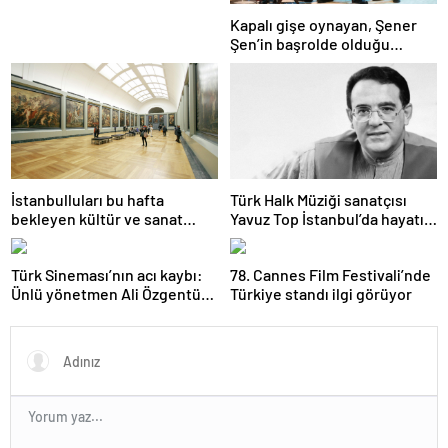
Kapalı gişe oynayan, Şener
Şen’in başrolde olduğu
Zengin Mutfağı seyirciye
veda ediyor
İstanbulluları bu hafta
Türk Halk Müziği sanatçısı
bekleyen kültür ve sanat
Yavuz Top İstanbul’da hayatını
etkinlikleri
kaybetti
Türk Sineması’nın acı kaybı:
78. Cannes Film Festivali’nde
Ünlü yönetmen Ali Özgentürk
Türkiye standı ilgi görüyor
hayatını kaybetti