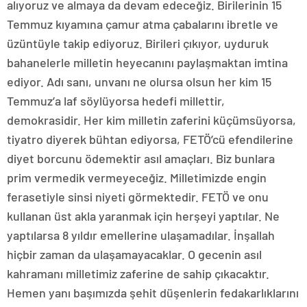
alıyoruz ve almaya da devam edeceğiz. Birilerinin 15
Temmuz kıyamına çamur atma çabalarını ibretle ve
üzüntüyle takip ediyoruz. Birileri çıkıyor, uyduruk
bahanelerle milletin heyecanını paylaşmaktan imtina
ediyor. Adı sanı, unvanı ne olursa olsun her kim 15
Temmuz’a laf söylüyorsa hedefi millettir,
demokrasidir. Her kim milletin zaferini küçümsüyorsa,
tiyatro diyerek bühtan ediyorsa, FETÖ’cü efendilerine
diyet borcunu ödemektir asıl amaçları. Biz bunlara
prim vermedik vermeyeceğiz. Milletimizde engin
ferasetiyle sinsi niyeti görmektedir. FETÖ ve onu
kullanan üst akla yaranmak için herşeyi yaptılar. Ne
yaptılarsa 8 yıldır emellerine ulaşamadılar. İnşallah
hiçbir zaman da ulaşamayacaklar. O gecenin asıl
kahramanı milletimiz zaferine de sahip çıkacaktır.
Hemen yanı başımızda şehit düşenlerin fedakarlıklarını