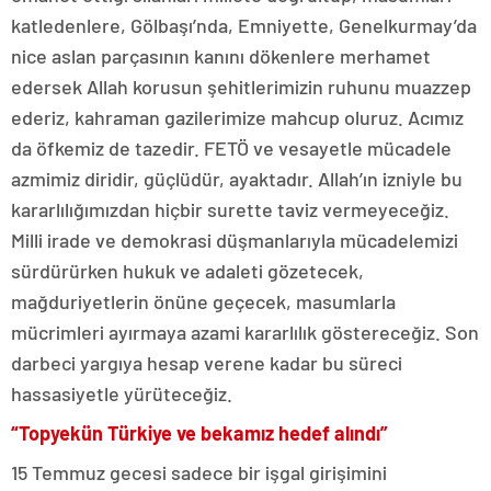
katledenlere, Gölbaşı’nda, Emniyette, Genelkurmay’da
nice aslan parçasının kanını dökenlere merhamet
edersek Allah korusun şehitlerimizin ruhunu muazzep
ederiz, kahraman gazilerimize mahcup oluruz. Acımız
da öfkemiz de tazedir. FETÖ ve vesayetle mücadele
azmimiz diridir, güçlüdür, ayaktadır. Allah’ın izniyle bu
kararlılığımızdan hiçbir surette taviz vermeyeceğiz.
Milli irade ve demokrasi düşmanlarıyla mücadelemizi
sürdürürken hukuk ve adaleti gözetecek,
mağduriyetlerin önüne geçecek, masumlarla
mücrimleri ayırmaya azami kararlılık göstereceğiz. Son
darbeci yargıya hesap verene kadar bu süreci
hassasiyetle yürüteceğiz.
“Topyekün Türkiye ve bekamız hedef alındı”
15 Temmuz gecesi sadece bir işgal girişimini