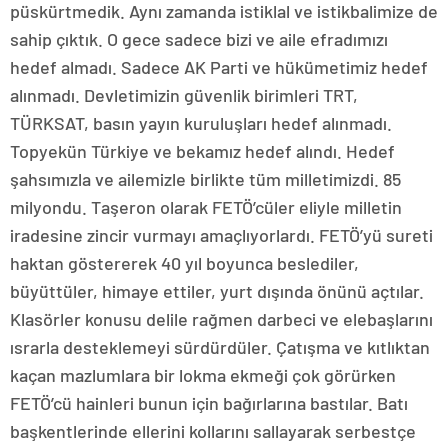
püskürtmedik. Aynı zamanda istiklal ve istikbalimize de
sahip çıktık. O gece sadece bizi ve aile efradımızı
hedef almadı. Sadece AK Parti ve hükümetimiz hedef
alınmadı. Devletimizin güvenlik birimleri TRT,
TÜRKSAT, basın yayın kuruluşları hedef alınmadı.
Topyekün Türkiye ve bekamız hedef alındı. Hedef
şahsımızla ve ailemizle birlikte tüm milletimizdi. 85
milyondu. Taşeron olarak FETÖ’cüler eliyle milletin
iradesine zincir vurmayı amaçlıyorlardı. FETÖ’yü sureti
haktan göstererek 40 yıl boyunca beslediler,
büyüttüler, himaye ettiler, yurt dışında önünü açtılar.
Klasörler konusu delile rağmen darbeci ve elebaşlarını
ısrarla desteklemeyi sürdürdüler. Çatışma ve kıtlıktan
kaçan mazlumlara bir lokma ekmeği çok görürken
FETÖ’cü hainleri bunun için bağırlarına bastılar. Batı
başkentlerinde ellerini kollarını sallayarak serbestçe