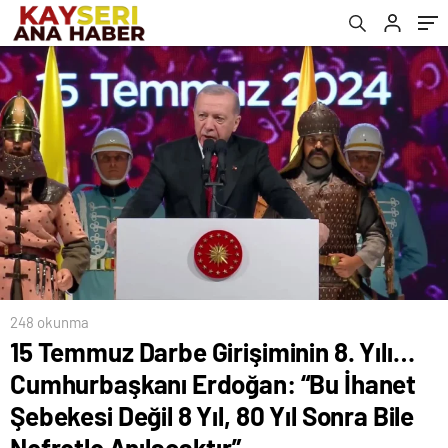
Şebekesi Değil 8 Yıl, 80 Yıl Sonra Bile
Nefretle Anılacaktır”
248 okunma
15 Temmuz Darbe Girişiminin 8. Yılı…
Cumhurbaşkanı Erdoğan: “Bu İhanet
Şebekesi Değil 8 Yıl, 80 Yıl Sonra Bile
Nefretle Anılacaktır”