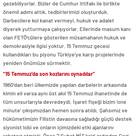
gezebiliyorlar. Bizler de Cumhur ittifakı ile birlikte
önemli adımı attık, tedbirlerimizi oluşturduk.
Darbecilere kol kanat vermeyi, hukuk ve adalet
diyerek yutturmaya çalışıyorlar. Ellerinde masum kanı
olan FETÖ’cülere gösterilen müsamahanın hukuk ve
demokrasiyle ilgisi yoktur. 15 Temmuz gecesi
kullandıkları bu piyonu Türkiye’ye karşı projelerinde
yeniden önümüze sürmektir.
“15 Temmuz’da son kozlarını oynadılar”
1960’dan beri ülkemizde yapılan darbelerin arkasında
kimin eli varsa aynı üst akıl 15 Temmuz ihanetinde de
tüm unsurlarıyla devredeydi. İşaret fişeği bizim ‘one
minute’ çıkışımızdan hemen sonra atıldı. Şahsımız ve
hükümetimizin Filistin davasına sağladığı güçlü destek
siyonist lobi ve onların içimizdeki etki ajanlarını
rahatsız etmişti. Önce 7 Şubat MİT krizi ardından Gezi