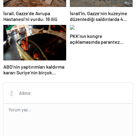
İsrail, Gazze’de Avrupa
İsrail’in, Gazze’nin kuzeyine
Hastanesi’ni vurdu: 16 ölü
düzenlediği saldırılarda 4
Filistinli öldü
PKK’nın kongre
açıklamasında parantez
açılan isim: Çok emeği var
ABD’nin yaptırımları kaldırma
kararı Suriye’nin birçok
kentinde kutlandı