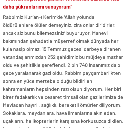
daha şükranlarımı sunuyorum”
Rabbimiz Kur’an-ı Kerim’de ‘Allah yolunda
öldürülenlere ölüler demeyiniz, zira onlar diridirler,
ancak siz bunu bilemezsiniz’ buyuruyor. Manevi
bakımından şehadetle müşerref olmak dünyada her
kula nasip olmaz. 15 Temmuz gecesi darbeye direnen
vatandaşlarımızdan 252 şehidimiz bu müjdeye mazhar
oldu ve şehitlikle şereflendi. 2 bin 740 insanımız da o
gece yaralanarak gazi oldu. Rabbim peygamberlikten
sonra en yüce mertebe olduğu bildirilen
kahramanların hepsinden razı olsun diyorum. Her biri
birer fedakarlık ve cesaret timsali olan gazilerimize de
Mevladan hayırlı, sağlıklı, bereketli ömürler diliyorum.
Sokaklara, meydanlara, hava limanlarına akın eden,
uçakların, helikopterlerin karşısına korkusuzca dikilen,