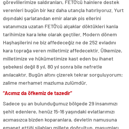
görevlilerimize saldıranları, FETÖ’cü hainlere destek
verenleri bugün bir kez daha utançla hatırlıyoruz. Yurt
dışındaki şarlatandan emir alarak pis ellerini
vatanımıza uzatan FETÖ’cü alçaklar döktükleri kanla
tarihimize kara leke olarak geçtiler. Modern dönem
Haşhaşilerini ne biz affedeceğiz ne de 252 evladını
kara toprağa veren milletimiz affedecektir. Ülkemize,
milletimize ve hükümetimize kast eden bu ihanet
şebekesi değil 8 yıl, 80 yıl sonra bile nefretle
anılacaktır. Bugün altını çizerek tekrar sorguluyorum;
zalime merhamet mazluma zulümdür.
“Acımız da öfkemiz de tazedir”
Sadece şu an bulunduğumuz bölgede 29 insanımızı
şehit edenlere, henüz 15-16 yaşındaki evlatlarımızı
acımasızca bizden koparanlara, devletin namusuna
emanet ettiği silahları millete doğrultup, masumları