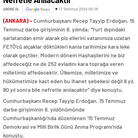
17 Temmuz 2024 00:18
ABONE OL
News
(ANKARA) –
Cumhurbaşkanı Recep Tayyip Erdoğan, 15
Temmuz darbe girişiminin 8. yılında; “Yurt dışındaki
şarlatandan emir alarak pis ellerini vatanımıza uzatan
FETÖ’cü alçaklar döktükleri kanla tarihimize kara leke
olarak geçtiler. Modern dönem Haşhaşilerini ne biz
affedeceğiz ne de 252 evladını kara toprağa veren
milletimiz affedecektir. Ülkemize, milletimize ve
hükümetimize kast eden bu ihanet şebekesi değil 8 yıl,
80 yıl sonra bile nefretle anılacaktır” diye konuştu.
Cumhurbaşkanı Recep Tayyip Erdoğan, 15 Temmuz
darbe girişiminin 8. yıldönümünde
Cumhurbaşkanlığı’nda düzenlenen ’15 Temmuz
Demokrasi ve Milli Birlik Günü Anma Programı’nda
konuştu.