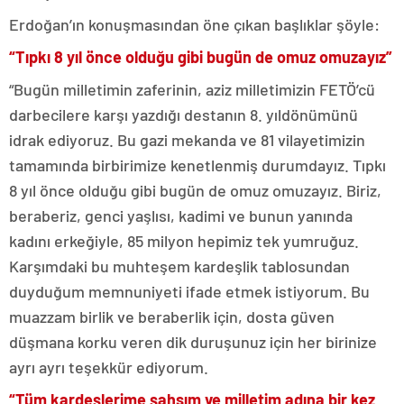
Erdoğan’ın konuşmasından öne çıkan başlıklar şöyle:
“Tıpkı 8 yıl önce olduğu gibi bugün de omuz omuzayız”
“Bugün milletimin zaferinin, aziz milletimizin FETÖ’cü
darbecilere karşı yazdığı destanın 8. yıldönümünü
idrak ediyoruz. Bu gazi mekanda ve 81 vilayetimizin
tamamında birbirimize kenetlenmiş durumdayız. Tıpkı
8 yıl önce olduğu gibi bugün de omuz omuzayız. Biriz,
beraberiz, genci yaşlısı, kadimi ve bunun yanında
kadını erkeğiyle, 85 milyon hepimiz tek yumruğuz.
Karşımdaki bu muhteşem kardeşlik tablosundan
duyduğum memnuniyeti ifade etmek istiyorum. Bu
muazzam birlik ve beraberlik için, dosta güven
düşmana korku veren dik duruşunuz için her birinize
ayrı ayrı teşekkür ediyorum.
“Tüm kardeşlerime şahsım ve milletim adına bir kez