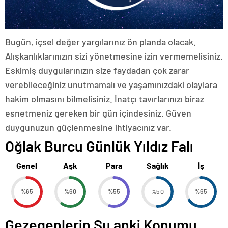
Bugün, içsel değer yargılarınız ön planda olacak.
Alışkanlıklarınızın sizi yönetmesine izin vermemelisiniz.
Eskimiş duygularınızın size faydadan çok zarar
verebileceğiniz unutmamalı ve yaşamınızdaki olaylara
hakim olmasını bilmelisiniz. İnatçı tavırlarınızı biraz
esnetmeniz gereken bir gün içindesiniz. Güven
duygunuzun güçlenmesine ihtiyacınız var.
Oğlak Burcu Günlük Yıldız Falı
Genel
Aşk
Para
Sağlık
İş
%65
%60
%55
%50
%65
Gezegenlerin Şu anki Konumu